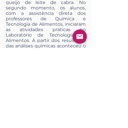
queijo de leite de cabra. No
segundo momento, os alunos,
com a assistência direta dos
professores de Química e
Tecnologia de Alimentos, iniciaram
as atividades práticas no
Laboratório de Tecnologia de
Alimentos. A partir dos resultados
das análises químicas aconteceu o
terceiro momento, no qual se deu
a discussão interdisciplinar com a
finalidade de detectar a
significação da realização desta
atividade prática, considerando as
teorias que foram trabalhadas pela
Química e pela Tecnologia de
Alimentos.
Seguindo, Lustosa apresenta a
discussão dos resultados que
emerge da voz dos professores e
alunos, sujeitos da pesquisa, os
quais se manifestam sobre o
desenvolvimento do projeto em
sua lógica interdisciplinar. Ao