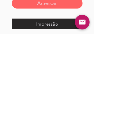
Acessar
Impressão
<< Anterior
Próximo >>
Gostou?
Fazer login
Comente!
0.0 / 5 (0)
Queremos saber sua opinião sobre a publicação!
Compartilhe sua opinião