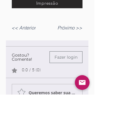
Impressão
<< Anterior
Próximo >>
Gostou?
Fazer login
Comente!
0.0 / 5 (0)
Queremos saber sua opinião sobre a publicação!
Compartilhe sua opinião
Seja o primeiro a escrever um
comentário.