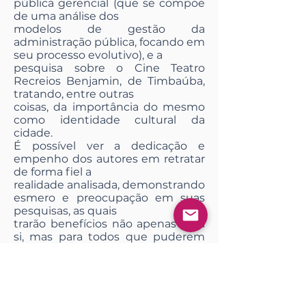
pública gerencial (que se compõe
de uma análise dos
modelos de gestão da
administração pública, focando em
seu processo evolutivo), e a
pesquisa sobre o Cine Teatro
Recreios Benjamin, de Timbaúba,
tratando, entre outras
coisas, da importância do mesmo
como identidade cultural da
cidade.
É possível ver a dedicação e
empenho dos autores em retratar
de forma fiel a
realidade analisada, demonstrando
esmero e preocupação em suas
pesquisas, as quais
trarão benefícios não apenas para
si, mas para todos que puderem
acessar o resultado
dos seus trabalhos.
Em outras palavras, há temas para
todos os gostos, para aqueles que
se interessam pela administração