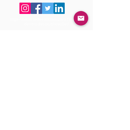
Siga nossas redes sociais para ficar por
dentro das publicações!
Use sempre nosso email oficial para
atendimento!
adm@rfbedit
ora.com
Política de Troca e Reembolso
Política de Entrega
Termo de Publicação
RFB Editora
CNPJ
39.242.488
/0001-07
Telefone:
(91) 98566-1194
Tv. Quintino Bocaiúva, 2301, Sala
713, Ed. Rogélio Fernandez Business
- Center, Batista Campos, Belém -
PA, CEP:
66045-315
©2020 RFB Editora
Todos os direitos reservados