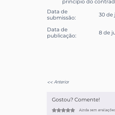
princípio do contradi
Data de
30 de 
submissão
:
Data de
8 de j
publicação
:
<< Anterior
Gostou? Comente!
Avaliado com 0 de 5 estrelas.
Ainda sem avaliaçõe