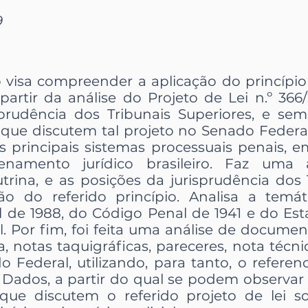
9
 visa compreender a aplicação do princípio
a partir da análise do Projeto de Lei n.º 366
sprudência dos Tribunais Superiores, e sem
 que discutem tal projeto no Senado Federa
s principais sistemas processuais penais, e
namento jurídico brasileiro. Faz uma 
trina, e as posições da jurisprudência dos 
ção do referido princípio. Analisa a temá
l de 1988, do Código Penal de 1941 e do E
. Por fim, foi feita uma análise de documen
va, notas taquigráficas, pareceres, nota técni
 Federal, utilizando, para tanto, o referenc
ados, a partir do qual se podem observar 
que discutem o referido projeto de lei s