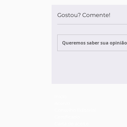
Gostou? Comente!
Queremos saber sua opinião 
Início
Acervo
Conselho Editorial
Certificado
Carta de aceite