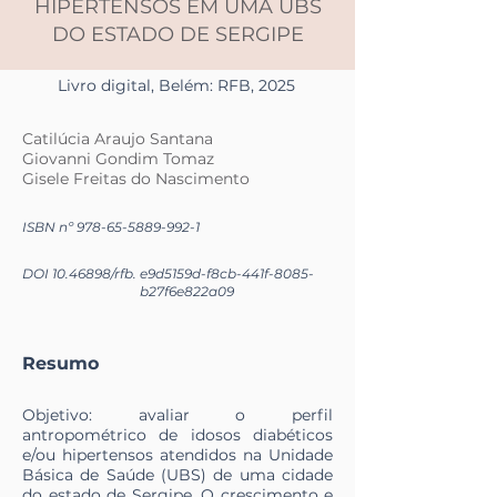
HIPERTENSOS EM UMA UBS
DO ESTADO DE SERGIPE
Livro digital, Belém: RFB, 2025
Catilúcia Araujo Santana
Giovanni Gondim Tomaz
Gisele Freitas do Nascimento
ISBN nº
978-65-5889-992-1
DOI
10.46898
/rfb.
e9d5159d-f8cb-441f-8085-
b27f6e822a09
Resumo
Objetivo: avaliar o perfil
antropométrico de idosos diabéticos
e/ou hipertensos atendidos na Unidade
Básica de Saúde (UBS) de uma cidade
do estado de Sergipe. O crescimento e