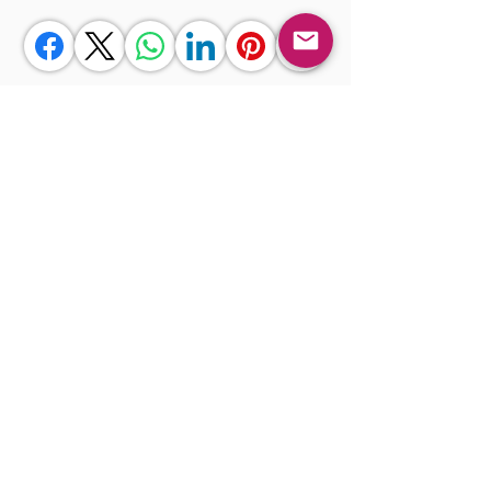
<< Anterior
Próximo >>
Gostou?
Fazer login
Comente!
0.0 / 5 (0)
Queremos saber sua opinião sobre a publicação!
Compartilhe sua opinião
Seja o primeiro a escrever um
comentário.