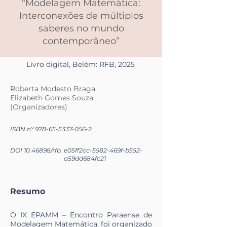
“Modelagem Matemática:
Interconexões de múltiplos
saberes no mundo
contemporâneo”
Livro digital, Belém: RFB, 2025
Roberta Modesto Braga
Elizabeth Gomes Souza
(Organizadores)
ISBN nº
978-65-5337-056-2
DOI
10.46898
/rfb.
e05ff2cc-5582-469f-b552-
a59dd684fc21
Resumo
O IX EPAMM – Encontro Paraense de
Modelagem Matemática, foi organizado