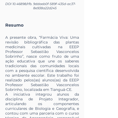
DOI
10.46898
/rfb.
9ddaeb0f-589f-435d-ac37-
8e938a22d245
Resumo
A presente obra, “Farmácia Viva: Uma
revisão bibliográfica das plantas
medicinais cultivadas na EEEP
Professor Sebastião Vasconcelos
Sobrinho”, nasce como fruto de uma
ação educativa que une os saberes
tradicionais das comunidades locais
com a pesquisa científica desenvolvida
no ambiente escolar. Este trabalho foi
realizado pelos(as) alunos(as) da EEEP
Professor Sebastião Vasconcelos
Sobrinho, localizada em Tianguá-CE.
A iniciativa integrou alunos da
disciplina de Projeto Integrador,
articulando os componentes
curriculares de Biologia e Geografia, e
contou com uma parceria com o curso