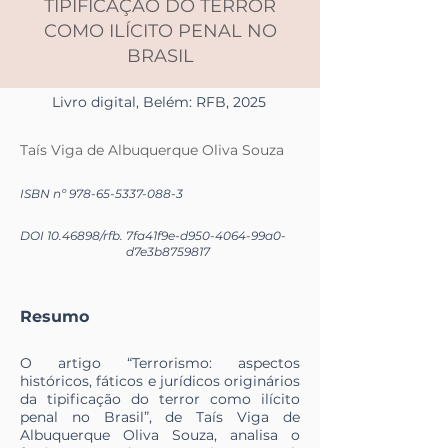
TIPIFICAÇÃO DO TERROR
COMO ILÍCITO PENAL NO
BRASIL
Livro digital, Belém: RFB, 2025
Taís Viga de Albuquerque Oliva Souza
ISBN nº
978-65-5337-088-3
DOI
10.46898
/rfb.
7fa41f9e-d950-4064-99a0-
d7e3b8759817
Resumo
O artigo “Terrorismo: aspectos
históricos, fáticos e jurídicos originários
da tipificação do terror como ilícito
penal no Brasil”, de Taís Viga de
Albuquerque Oliva Souza, analisa o