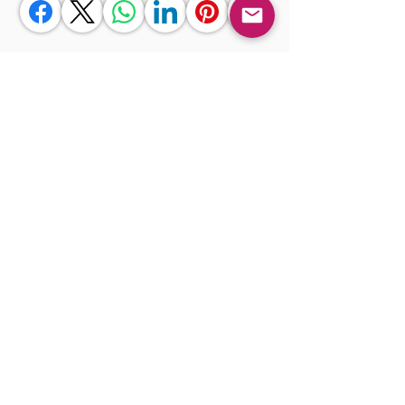
<< Anterior
Próximo >>
Gostou?
Fazer login
Comente!
0.0 / 5 (0)
Queremos saber sua opinião sobre a publicação!
Compartilhe sua opinião
Seja o primeiro a escrever um
comentário.