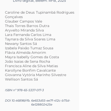
Livro digital, Belém: RFB, 2025
Caroline de Deus Tupinambá Rodrigues
Gonçalves
Glauber Campos Vale
Thais Torres Barros Dutra
Aryvelto Miranda Silva
Lara Fernanda Carlos Lima
Taynara da Silva Soares Lima
Newany Santos Sá
Izabela Paixão Tumaz Sousa
Flávia Almeida Amorim
Mayra Isabelly Gomes da Costa
João Isaias de Sena Rocha
Francisca Aline da Silva Matias
Karollyne Bonfim Cavalcante
Giovanna Vytória Marinho Silvestre
Wellison Santos Sá
ISBN nº
978-65-5337-017-3
DOI
10.46898
/rfb.
6e653d55-ee7f-412c-b75d-
6e128802425e