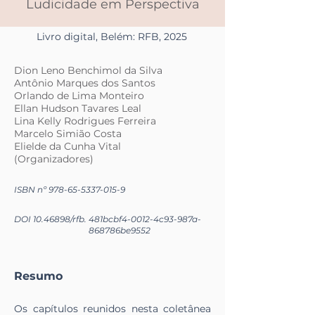
Ludicidade em Perspectiva
Livro digital, Belém: RFB, 2025
Dion Leno Benchimol da Silva
Antônio Marques dos Santos
Orlando de Lima Monteiro
Ellan Hudson Tavares Leal
Lina Kelly Rodrigues Ferreira
Marcelo Simião Costa
Elielde da Cunha Vital
(Organizadores)
ISBN nº
978-65-5337-015-9
DOI
10.46898
/rfb.
481bcbf4-0012-4c93-987a-
868786be9552
Resumo
Os capítulos reunidos nesta coletânea