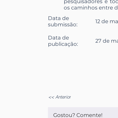
pesquisadores e t
os caminhos entre do
Data de
12 de ma
submissão
:
Data de
27 de ma
publicação
:
<< Anterior
Gostou? Comente!