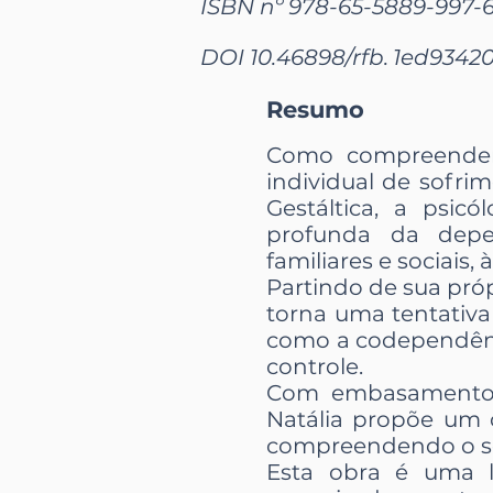
ISBN nº 978-65-5889-997-
DOI 10.46898/rfb.
1ed9342
Resumo
Como compreender 
individual de sofr
Gestáltica, a psic
profunda da depe
familiares e sociais, 
Partindo de sua própr
torna uma tentativ
como a codependênci
controle.
Com embasamento teó
Natália propõe um 
compreendendo o ser
Esta obra é uma le