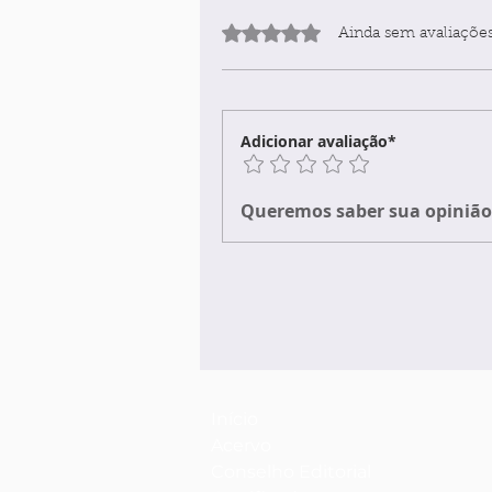
Avaliado com 0 de 5 estrelas.
Ainda sem avaliaçõe
Adicionar avaliação*
Queremos saber sua opinião 
Início
Acervo
Conselho Editorial