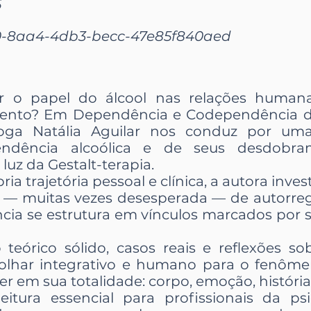
6
0-8aa4-4db3-becc-47e85f840aed
o papel do álcool nas relações humana
imento? Em Dependência e Codependência d
óloga Natália Aguilar nos conduz por uma
ndência alcoólica e de seus desdobram
à luz da Gestalt-terapia.
ia trajetória pessoal e clínica, a autora inve
a — muitas vezes desesperada — de autorreg
a se estrutura em vínculos marcados por so
rico sólido, casos reais e reflexões sobr
olhar integrativo e humano para o fenôm
 em sua totalidade: corpo, emoção, história 
itura essencial para profissionais da psic