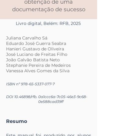
obtenção de uma
documentação de sucesso
Livro digital, Belém: RFB, 2025
Juliana Carvalho Sá
Eduardo José Guerra Seabra
Hanieri Gustavo de Oliveira
José Luciano de Freitas Filho
João Galvão Batista Neto
Stephanie Pereira de Medeiros
Vanessa Alves Gomes da Silva
ISBN nº
978-65-5337-077-7
DOI
10.46898
/rfb.
0a1ccc6a-7c05-46e3-9c68-
0e588cad39ff
Resumo
Este manual foi produzido por alunos