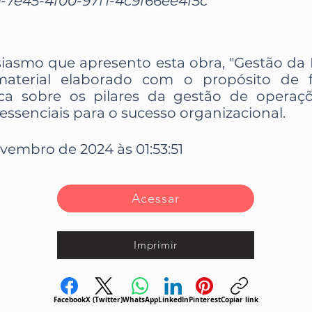
-7e45-4f00-97f1-4c9f66ee4f5c
iasmo que apresento esta obra, "Gestão da 
aterial elaborado com o propósito de 
ca sobre os pilares da gestão de operaç
essenciais para o sucesso organizacional.
vembro de 2024 às 01:53:51
Acessar
Imprimir
Facebook
X (Twitter)
WhatsApp
LinkedIn
Pinterest
Copiar link