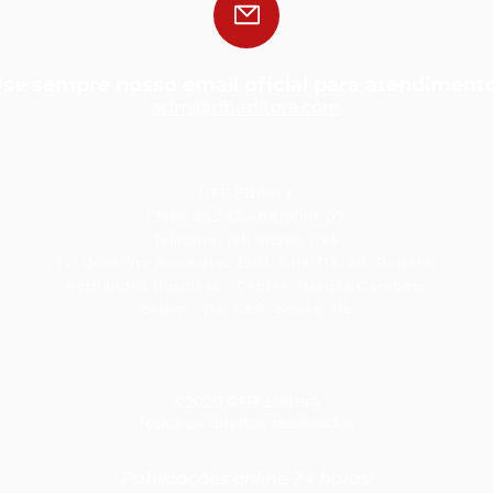
se sempre nosso email oficial para atendiment
adm@rfbedit
ora.com
RFB Editora
CNPJ 39.242.488/0001-07
Telefone: (91) 98566-1194
Tv. Quintino Bocaiúva, 2301, Sala 713, Ed. Rogélio
Fernandez Business - Center, Batista Campos,
Belém - PA, CEP: 66045-315
©2020 RFB Editora
Todos os direitos reservados
Publicações online 24 horas!