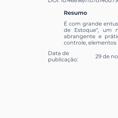
DOI: 10.46898/rfb.
fa140a79
Resumo
É com grande entus
de Estoque", um m
abrangente e práti
controle, elementos 
Data de
29 de no
publicação
: