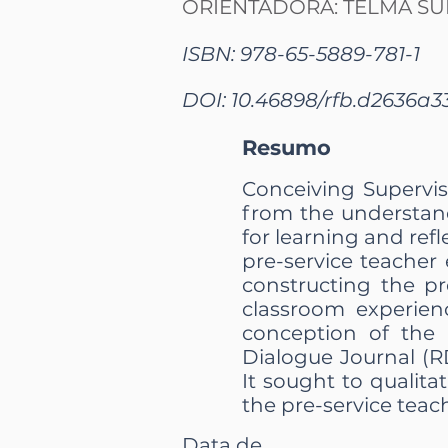
ORIENTADORA: TELMA SUE
ISBN: 978-65-5889-781-1
DOI: 10.46898/rfb.
d2636a33
Resumo
Conceiving Supervis
from the understand
for learning and ref
pre-service teacher
constructing the pr
classroom experien
conception of the 
Dialogue Journal (RD
It sought to qualita
the pre-service teac
Data de