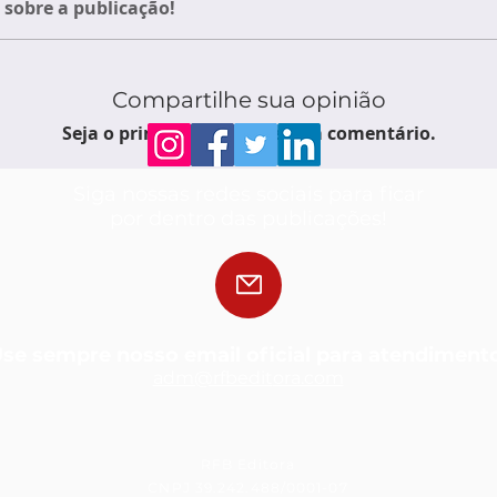
sobre a publicação!
Compartilhe sua opinião
Seja o primeiro a escrever um comentário.
Siga nossas redes sociais para ficar
por dentro das publicações!
se sempre nosso email oficial para atendiment
adm@rfbedit
ora.com
RFB Editora
CNPJ 39.242.488/0001-07