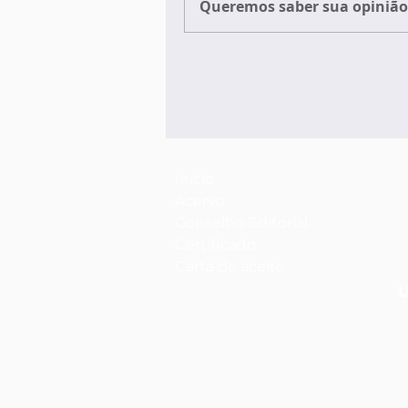
Queremos saber sua opinião 
Início
Acervo
Conselho Editorial
Certificado
Carta de aceite
U