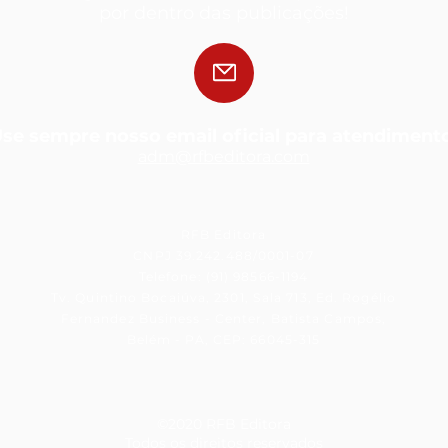
por dentro das publicações!
se sempre nosso email oficial para atendiment
adm@rfbedit
ora.com
RFB Editora
CNPJ 39.242.488/0001-07
Telefone: (91) 98566-1194
Tv. Quintino Bocaiúva, 2301, Sala 713, Ed. Rogélio
Fernandez Business - Center, Batista Campos,
Belém - PA, CEP: 66045-315
©2020 RFB Editora
Todos os direitos reservados