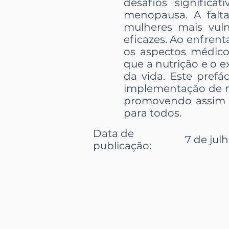
desafios significa
menopausa. A falt
mulheres mais vuln
eficazes. Ao enfren
os aspectos médico
que a nutrição e o
da vida. Este prefá
implementação de me
promovendo assim 
para todos.
Data de
7 de jul
publicação
: