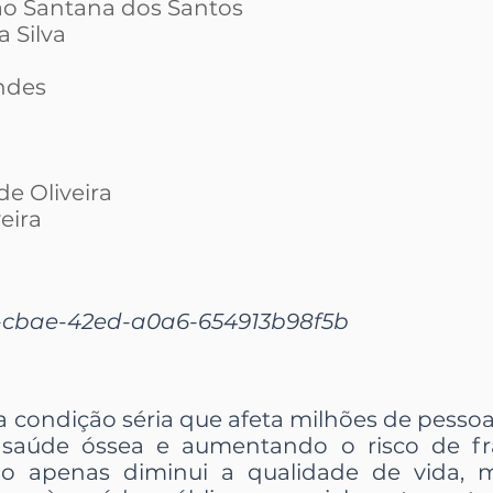
o Santana dos Santos
a Silva
ndes
de Oliveira
eira
-cbae-42ed-a0a6-654913b98f5b
 condição séria que afeta milhões de pess
aúde óssea e aumentando o risco de fra
ão apenas diminui a qualidade de vida