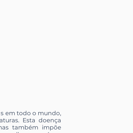
oas em todo o mundo,
turas. Esta doença
, mas também impõe