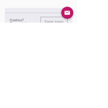
Gostou?
Fazer login
Comente!
Queremos saber sua opinião sobre a publicação!
Compartilhe sua opinião
Seja o primeiro a escrever um
comentário.
Siga nossas redes sociais para ficar por
dentro das publicações!