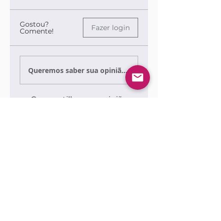
Gostou?
Fazer login
Comente!
Queremos saber sua opinião sobre a publicação!
Compartilhe sua opinião
Seja o primeiro a escrever um
comentário.
Siga nossas redes sociais para ficar por
dentro das publicações!