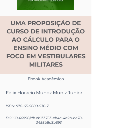
UMA PROPOSIÇÃO DE
CURSO DE INTRODUÇÃO
AO CÁLCULO PARA O
ENSINO MÉDIO COM
FOCO EM VESTIBULARES
MILITARES
Ebook Acadêmico
Felix Horacio Munoz Muniz Junior
ISBN:
978-65-5889-536-7
DOI:
10.46898
/rfb.
cb133753-eb4c-4a2b-be78-
3458b8d3b693