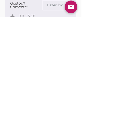
Gostou?
Fazer login
Comente!
0.0 / 5 (0)
Queremos saber sua opinião sobre a publicação!
Compartilhe sua opinião
Seja o primeiro a escrever um
comentário.
Siga nossas redes sociais para ficar por
dentro das publicações!