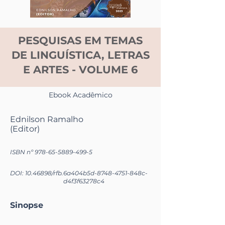
PESQUISAS EM TEMAS
DE LINGUÍSTICA, LETRAS
E ARTES - VOLUME 6
Ebook Acadêmico
Ednilson Ramalho
(Editor)
ISBN nº
978-65-5889-499-5
DOI:
10.46898
/rfb.
6a404b5d-8748-4751-848c-
d4f3f63278c4
Sinopse