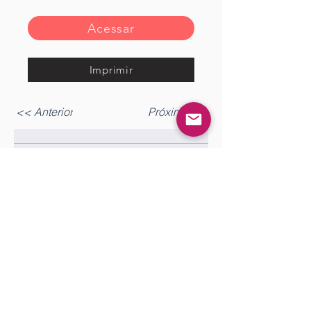
Acessar
Imprimir
<< Anterior
Próximo >>
Gostou?
Fazer login
Comente!
0.0 / 5 (0)
Queremos saber sua opinião sobre a publicação!
Compartilhe sua opinião