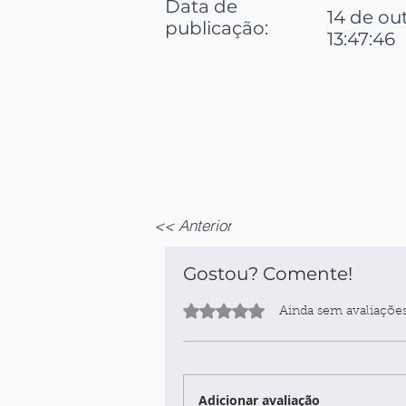
Data de
14 de ou
publicação:
13:47:46
<< Anterior
Gostou? Comente!
Avaliado com 0 de 5 estrelas.
Ainda sem avaliaçõe
Adicionar avaliação