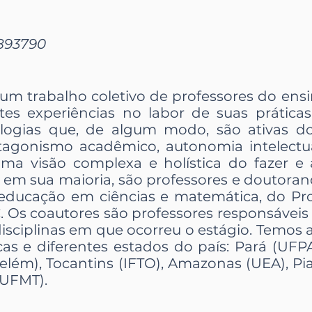
8893790
e um trabalho coletivo de professores do ensi
tes experiências no labor de suas prátic
logias que, de algum modo, são ativas do
agonismo acadêmico, autonomia intelectual
 uma visão complexa e holística do fazer e
s, em sua maioria, são professores e doutor
educação em ciências e matemática, do P
Os coautores são professores responsáveis 
isciplinas em que ocorreu o estágio. Temos 
cas e diferentes estados do país: Pará (UFPA
elém), Tocantins (IFTO), Amazonas (UEA), Pi
(UFMT).