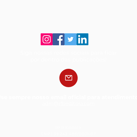
Siga nossas redes sociais para ficar
por dentro das publicações!
se sempre nosso email oficial para atendiment
adm@rfbedit
ora.com
RFB Editora
CNPJ 39.242.488/0001-07