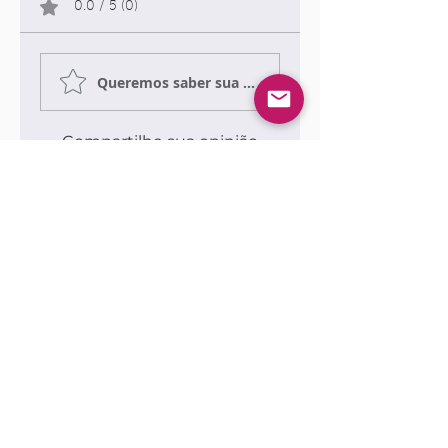
0.0 / 5 (0)
Queremos saber sua opinião sobre a publicação!
Compartilhe sua opinião
Seja o primeiro a escrever um
comentário.
Siga nossas redes sociais para ficar por
dentro das publicações!
Use sempre nosso email oficial para
atendimento!
adm@rfbedit
ora.com