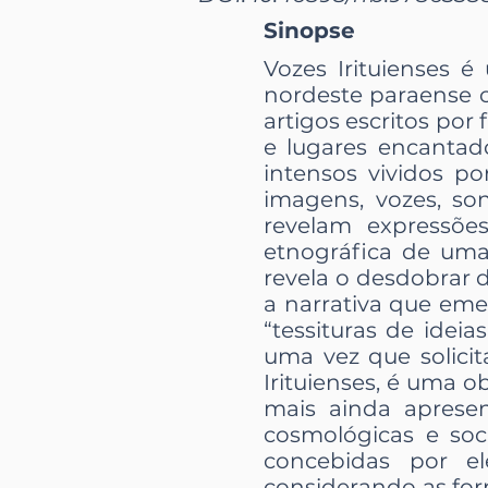
Sinopse
Vozes Irituienses 
nordeste paraense c
artigos escritos por 
e lugares encanta
intensos vividos po
imagens, vozes, son
revelam expressõe
etnográfica de uma
revela o desdobrar d
a narrativa que eme
“tessituras de ideia
uma vez que solicit
Irituienses, é uma 
mais ainda aprese
cosmológicas e soc
concebidas por el
considerando as for