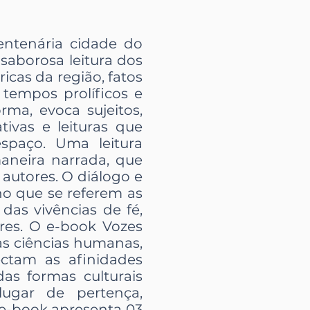
entenária cidade do
saborosa leitura dos
ricas da região, fatos
empos prolíficos e
rma, evoca sujeitos,
tivas e leituras que
spaço. Uma leitura
aneira narrada, que
 autores. O diálogo e
no que se referem as
 das vivências de fé,
ores. O e-book Vozes
as ciências humanas,
ctam as afinidades
as formas culturais
lugar de pertença,
 e-book apresenta 03