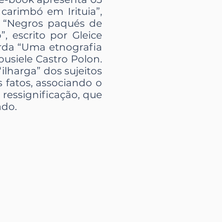
carimbó em Irituia”,
os “Negros paqués de
, escrito por Gleice
orda “Uma etnografia
ousiele Castro Polon.
ilharga” dos sujeitos
 fatos, associando o
ressignificação, que
ado.