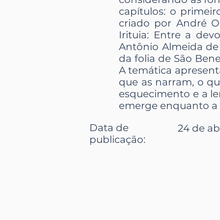
capítulos: o primei
criado por André Ol
Irituia: Entre a de
Antônio Almeida de 
da folia de São Bene
A temática apresenta
que as narram, o qu
esquecimento e a le
emerge enquanto a 
Data de
24 de abr
publicação: