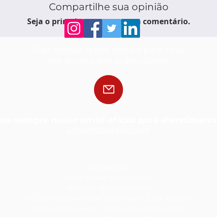
Compartilhe sua opinião
Seja o primeiro a escrever um comentário.
Siga nossas redes sociais para ficar
por dentro das publicações!
se sempre nosso email oficial para atendiment
adm@rfbedit
ora.com
RFB Editora
CNPJ 39.242.488/0001-07
Telefone: (91) 98566-1194
Tv. Quintino Bocaiúva, 2301, Sala 713, Ed. Rogélio
Fernandez Business - Center, Batista Campos,