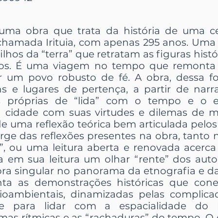
é uma obra que trata da história de uma c
hamada Irituia, com apenas 295 anos. Uma 
filhos da “terra” que retratam as figuras histó
dos. É uma viagem no tempo que remonta t
r um povo robusto de fé. A obra, dessa fo
s e lugares de pertença, a partir de narra
s próprias de “lida” com o tempo e o e
 cidade com suas virtudes e dilemas de m
e uma reflexão teórica bem articulada pelos
rge das reflexões presentes na obra, tanto 
s”, ou uma leitura aberta e renovada acerca
a em sua leitura um olhar “rente” dos aut
obra singular no panorama da etnografia e d
nta as demonstrações históricas que cone
ioambientais, dinamizadas pelas complicad
e para lidar com a espacialidade do 
mas rítmicas e as “rachaduras” do tempo. O