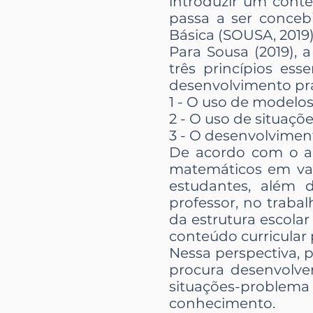
introduzir um cont
passa a ser conce
Básica (SOUSA, 2019)
Para Sousa (2019), 
três princípios es
desenvolvimento prát
1 - O uso de modelo
2 - O uso de situaçõ
3 - O desenvolviment
De acordo com o au
matemáticos em var
estudantes, além 
professor, no traba
da estrutura escola
conteúdo curricular
Nessa perspectiva,
procura desenvolve
situações-problem
conhecimento.