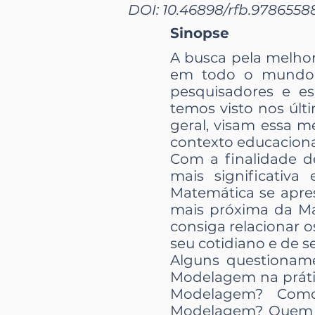
DOI: 10.46898/rfb.9786558
Sinopse
A busca pela melhor
em todo o mundo, 
pesquisadores e es
temos visto nos últ
geral, visam essa 
contexto educacional
Com a finalidade de
mais significativ
Matemática se apre
mais próxima da Ma
consiga relacionar 
seu cotidiano e de se
Alguns questionam
Modelagem na práti
Modelagem? Como 
Modelagem? Quem de