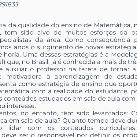
891833
ia da qualidade do ensino de Matemática, n
tem sido alvo de muitos esforços da par
pecialistas da área. Como consequência p
imos anos o surgimento de novas estratégi
melhoria. Uma dessas estratégias é a Model
) que, no Brasil, já é conhecida a mais de tr
 auxiliar o professor na tarefa de tornar 
a e motivadora à aprendizagem do estu
senta como estratégia de ensino que oport
temática com a realidade do estudante, pos
os conteúdos estudados em sala de aula com a
u interesse.
entos, no entanto, têm sido levantados: 
ca em sala de aula? Quanto tempo deve dur
lidar com os conteúdos curriculare
ve ser o responsável por definir os prob