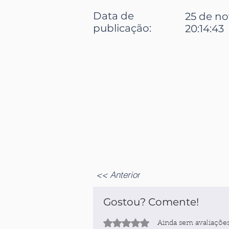
Data de
25 de n
publicação:
20:14:43
<< Anterior
Gostou? Comente!
Avaliado com 0 de 5 estrelas.
Ainda sem avaliaçõe