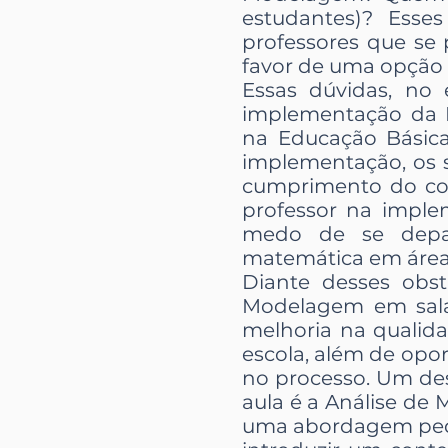
estudantes)? Esse
professores que se
favor de uma opção 
Essas dúvidas, no
implementação da M
na Educação Básica
implementação, os s
cumprimento do con
professor na imple
medo de se depar
matemática em área
Diante desses obst
Modelagem em sala 
melhoria na qualid
escola, além de opor
no processo. Um de
aula é a Análise de 
uma abordagem peda