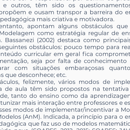
s e outros, têm sido os questionamentos
 propõem e ousam transpor a barreira do en
pedagógica mais criativa e motivadora.
 entanto, apontam alguns obstáculos que 
odelagem como estratégia regular de ens
. Bassanezi (2002) destaca como principais
eguintes obstáculos: pouco tempo para reali
teúdo curricular em geral fica compromet
mentação, seja por falta de conhecimento
ar com situações embaraçosas quanto
s que desconhece; etc.
áculos, felizmente, vários modos de imple
de aula têm sido propostos na tentativa 
ade, tanto do ensino como da aprendizag
tunizar mais interação entre professores e 
sses modos de implementar/incentivar a M
Modelos (AnM). Indicada, a princípio para o 
gógica que faz uso de modelos matemáticos