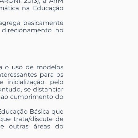
ARONI, 2013), a AnM
mática na Educação
, agrega basicamente
o direcionamento no
za o uso de modelos
teressantes para os
nicialização, pelo
ntudo, se distanciar
to ao cumprimento do
Educação Básica que
ue trata/discute de
de outras áreas do