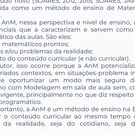
eúdo novo (SOARES, 2012, 2015; SOARES; JAV
bida como um método de ensino de Mate
.
a AnM, nessa perspectiva e nível de ensino
senciais que a caracterizam e servem com
ico das aulas. São eles:
s matemáticos prontos;
es e/ou problemas da realidade;
o do conteúdo curricular (e não curricular).
tor, isso ocorre porque a AnM potenciali
iados contextos, em situações-problema in
de oportunizar um modo mais seguro de i
lho com Modelagem em sala de aula sem, co
r vigente, principalmente no que diz respei
 programático.
 portanto, a AnM é um método de ensino na 
r o conteúdo curricular ao mesmo tempo q
a da realidade, seja do cotidiano, seja 