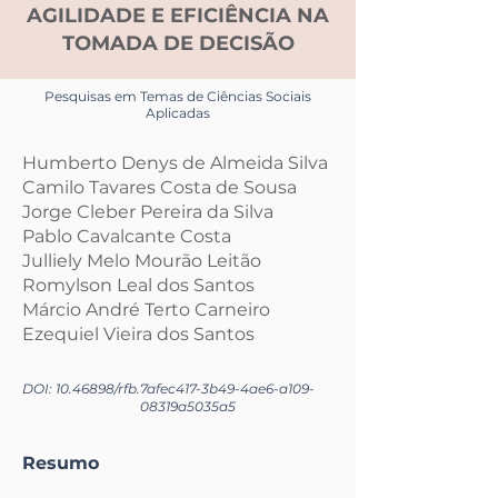
AGILIDADE E EFICIÊNCIA NA
TOMADA DE DECISÃO
Pesquisas em Temas de Ciências Sociais
Aplicadas
Humberto Denys de Almeida Silva
Camilo Tavares Costa de Sousa
Jorge Cleber Pereira da Silva
Pablo Cavalcante Costa
Julliely Melo Mourão Leitão
Romylson Leal dos Santos
Márcio André Terto Carneiro
Ezequiel Vieira dos Santos
DOI:
10.46898
/rfb.
7afec417-3b49-4ae6-a109-
08319a5035a5
Resumo