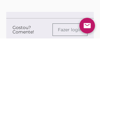
Gostou?
Fazer login
Comente!
0.0 / 5 (0)
Queremos saber sua opinião sobre a publicação!
Compartilhe sua opinião
Seja o primeiro a escrever um
comentário.