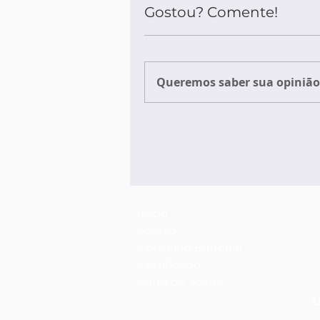
Gostou? Comente!
Queremos saber sua opinião 
Início
Acervo
Conselho Editorial
Certificado
Carta de aceite
U