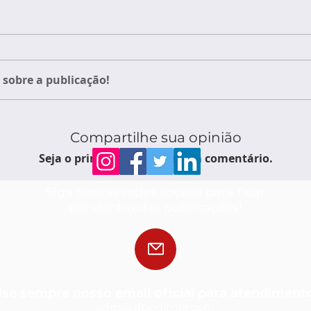
sobre a publicação!
Compartilhe sua opinião
Seja o primeiro a escrever um comentário.
Siga nossas redes sociais para ficar
por dentro das publicações!
se sempre nosso email oficial para atendiment
adm@rfbedit
ora.com