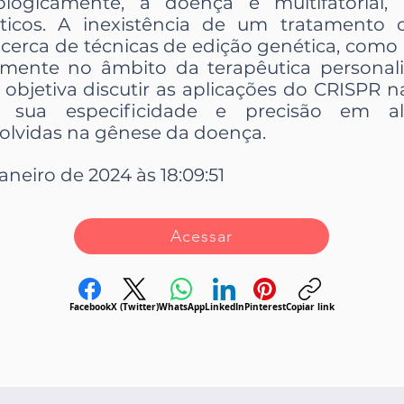
ologicamente, a doença é multifatorial,
icos. A inexistência de um tratamento c
 acerca de técnicas de edição genética, como
mente no âmbito da terapêutica personali
 objetiva discutir as aplicações do CRISPR 
, sua especificidade e precisão em alt
olvidas na gênese da doença.
janeiro de 2024 às 18:09:51
Acessar
Facebook
X (Twitter)
WhatsApp
LinkedIn
Pinterest
Copiar link