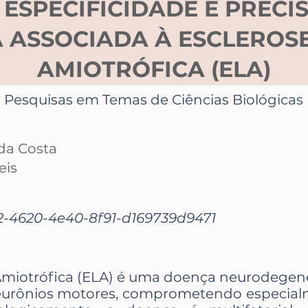
 ESPECIFICIDADE E PRECI
 ASSOCIADA À ESCLEROS
AMIOTRÓFICA (ELA)
Pesquisas em Temas de Ciências Biológicas
 da Costa
eis
-4620-4e40-8f91-d169739d9471
 Amiotrófica (ELA) é uma doença neurodegene
 neurônios motores, comprometendo especial