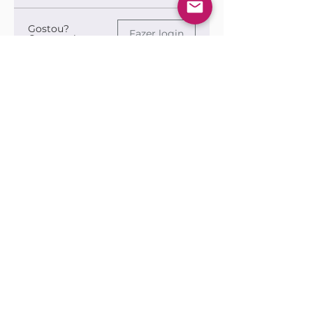
Gostou?
Fazer login
Comente!
Queremos saber sua opinião sobre a publicação!
Compartilhe sua opinião
Seja o primeiro a escrever um
comentário.
Siga nossas redes sociais para ficar por
dentro das publicações!
Use sempre nosso email oficial para