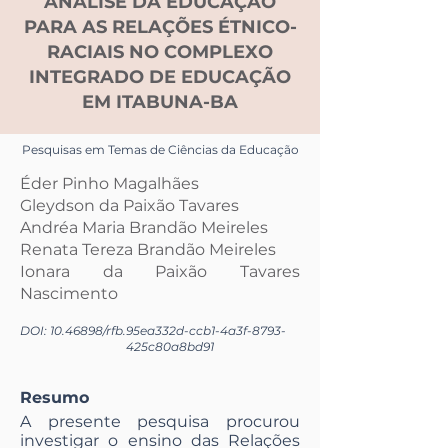
ANÁLISE DA EDUCAÇÃO
PARA AS RELAÇÕES ÉTNICO-
RACIAIS NO COMPLEXO
INTEGRADO DE EDUCAÇÃO
EM ITABUNA-BA
Pesquisas em Temas de Ciências da Educação
Éder Pinho Magalhães
Gleydson da Paixão Tavares
Andréa Maria Brandão Meireles
Renata Tereza Brandão Meireles
Ionara da Paixão Tavares
Nascimento
DOI:
10.46898
/rfb.
95ea332d-ccb1-4a3f-8793-
425c80a8bd91
Resumo
A presente pesquisa procurou
investigar o ensino das Relações