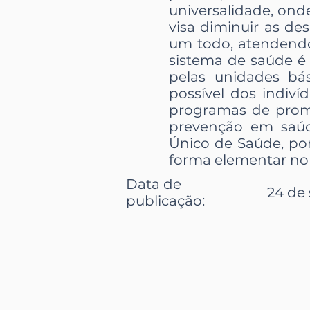
universalidade, ond
visa diminuir as de
um todo, atendendo 
sistema de saúde é
pelas unidades bá
possível dos indiv
programas de prom
prevenção em saúd
Único de Saúde, po
forma elementar no
Data de
24 de 
publicação: