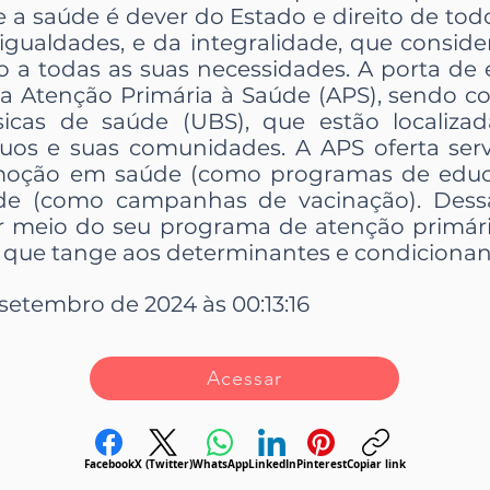
e a saúde é dever do Estado e direito de tod
sigualdades, e da integralidade, que consid
a todas as suas necessidades. A porta de 
 a Atenção Primária à Saúde (APS), sendo 
sicas de saúde (UBS), que estão localiza
íduos e suas comunidades. A APS oferta se
oção em saúde (como programas de educa
e (como campanhas de vacinação). Dess
r meio do seu programa de atenção primár
 que tange aos determinantes e condicionan
setembro de 2024 às 00:13:16
Acessar
Facebook
X (Twitter)
WhatsApp
LinkedIn
Pinterest
Copiar link