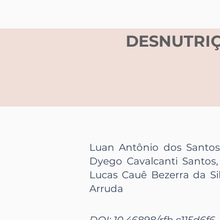
DESNUTRIÇ
Luan Antônio dos Santos 
Dyego Cavalcanti Santos,
Lucas Cauê Bezerra da Sil
Arruda
DOI: 10.46898/rfb.
c115d6f6