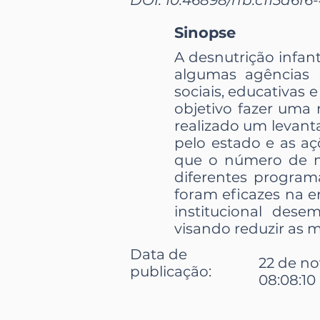
Sinopse
A desnutrição infan
algumas agências 
sociais, educativas
objetivo fazer uma r
realizado um levant
pelo estado e as aç
que o número de mo
diferentes program
foram eficazes na e
institucional de
visando reduzir as m
Data de
22 de n
publicação:
08:08:10