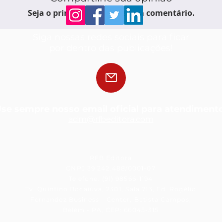
Seja o primeiro a escrever um comentário.
Siga nossas redes sociais para ficar
por dentro das publicações!
se sempre nosso email oficial para atendiment
adm@rfbedit
ora.com
RFB Editora
CNPJ 39.242.488/0001-07
Telefone: (91) 98566-1194
Tv. Quintino Bocaiúva, 2301, Sala 713, Ed. Rogélio
Fernandez Business - Center, Batista Campos,
Belém - PA, CEP: 66045-315