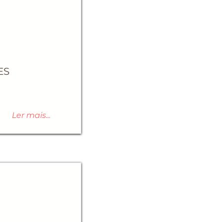
ES
Ler mais...