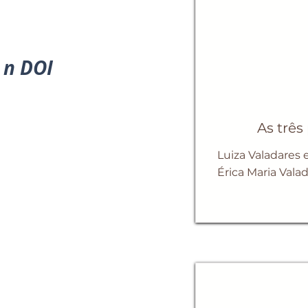
n DOI
As três
Luiza Valadares 
Érica Maria Vala